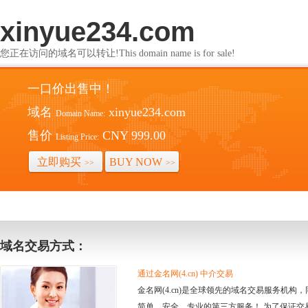
xinyue234.com
您正在访问的域名可以转让!This domain name is for sale!
一口价出售中！
域名
xinyue234.com
Domain Name:
售价
CNY 999.00
Listing Price:
立即购买
BUY NOW
>>
>>
域名交易方式：
通过金名网(4.cn) 中介交易
金名网(4.cn)是全球领先的域名交易服务机
简单、安全、专业的第三方服务！ 为了保证交