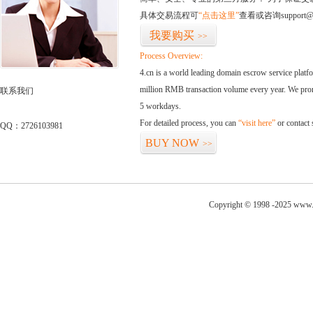
具体交易流程可
“点击这里”
查看或咨询support@
我要购买
>>
Process Overview:
4.cn is a world leading domain escrow service plat
million RMB transaction volume every year. We promi
联系我们
5 workdays.
For detailed process, you can
“visit here”
or contact
QQ：2726103981
BUY NOW
>>
Copyright © 1998 -2025 www.